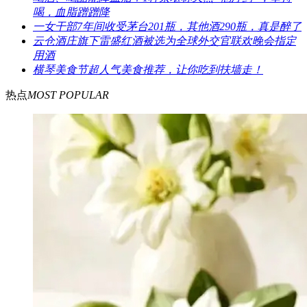
喝，血脂蹭蹭降
一女干部7年间收受茅台201瓶，其他酒290瓶，真是醉了
云仓酒庄旗下雷盛红酒被选为全球外交官联欢晚会指定
用酒
横琴美食节超人气美食推荐，让你吃到扶墙走！
热点
MOST POPULAR