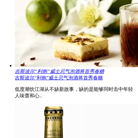
吉斯波尔“利炮”威士忌气泡酒将首秀春糖
吉斯波尔“利炮”威士忌气泡酒将首秀春糖
低度潮饮江湖从不缺新故事，缺的是能够同时击中年轻
人味蕾和心..