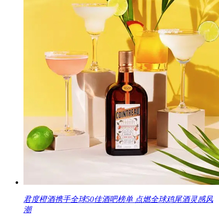
君度橙酒携手全球50佳酒吧榜单 点燃全球鸡尾酒灵感风
潮