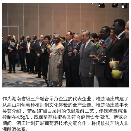
作为湖南省级三产融合示范企业的代表企业，唯楚酒庄构建了
从高山刺葡萄种植到侗文化体验的全产业链。唯楚酒庄董事长
吴茹介绍，“楚姑娘”甜白采用的低温发酵工艺，使残糖量精准
控制在4.5g/L，既保留荔枝蜜香又符合健康饮食潮流。博览会
期间，酒庄计划开展葡萄酒技术交流合作，将侗族技艺纳入非
洲酿酒体系。