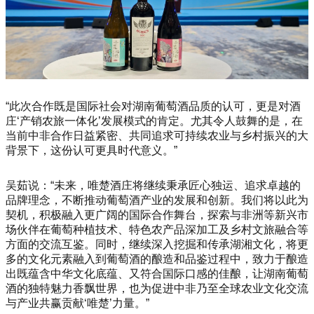
“此次合作既是国际社会对湖南葡萄酒品质的认可，更是对酒
庄‘产销农旅一体化’发展模式的肯定。尤其令人鼓舞的是，在
当前中非合作日益紧密、共同追求可持续农业与乡村振兴的大
背景下，这份认可更具时代意义。”
吴茹说：“未来，唯楚酒庄将继续秉承匠心独运、追求卓越的
品牌理念，不断推动葡萄酒产业的发展和创新。我们将以此为
契机，积极融入更广阔的国际合作舞台，探索与非洲等新兴市
场伙伴在葡萄种植技术、特色农产品深加工及乡村文旅融合等
方面的交流互鉴。同时，继续深入挖掘和传承湖湘文化，将更
多的文化元素融入到葡萄酒的酿造和品鉴过程中，致力于酿造
出既蕴含中华文化底蕴、又符合国际口感的佳酿，让湖南葡萄
酒的独特魅力香飘世界，也为促进中非乃至全球农业文化交流
与产业共赢贡献‘唯楚’力量。”