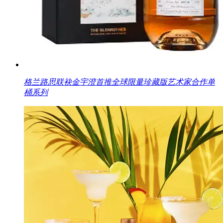
格兰路思联袂金宇澄首推全球限量珍藏版艺术家合作单
桶系列