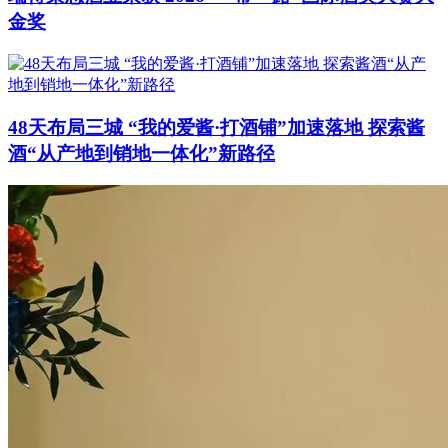
金奖
48天布局三城 “我的爱酱·打酒铺”加速落地 探索酱
酒“从产地到销地一体化”新路径