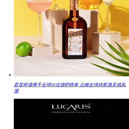
君度橙酒携手全球50佳酒吧榜单 点燃全球鸡尾酒灵感风
潮