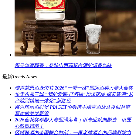
探寻华夏醇香，品味山西高粱白酒的清香韵味
最新
Trends News
瑞得莱恩酒业荣获 2026“一带一路”国际酒类大赛大金奖
48天布局三城 “我的爱酱·打酒铺”加速落地 探索酱酒“从
产地到销地一体化”新路径
邂逅鸡尾酒时光 PIAGET伯爵携手瑞吉酒店及度假村谱
写欢愉美学新篇
2026金花奖精酿大赛圆满落幕｜以专业赋能酿造，以匠
心致敬精酿！
区域酱酒的全国舞台时刻：一家老牌酒企的品牌影响力