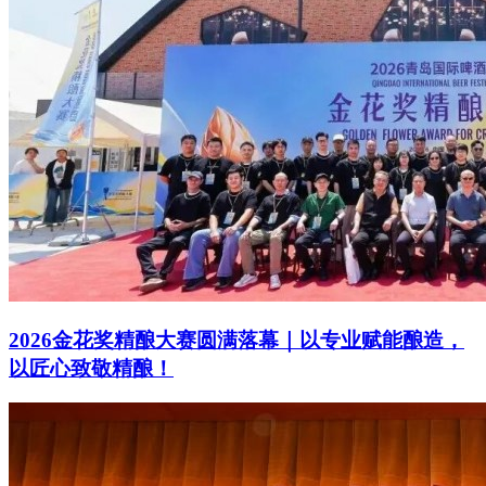
2026金花奖精酿大赛圆满落幕｜以专业赋能酿造，
以匠心致敬精酿！