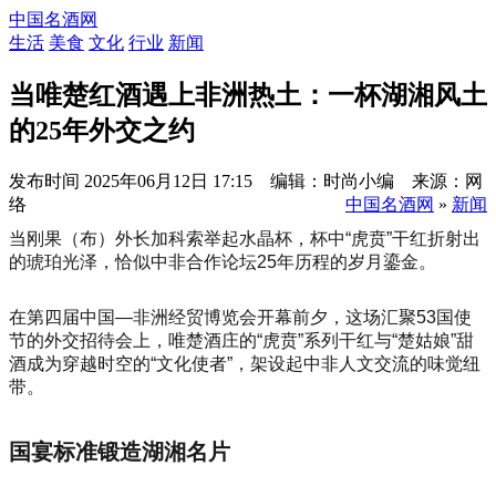
中国名酒网
生活
美食
文化
行业
新闻
当唯楚红酒遇上非洲热土：一杯湖湘风土
的25年外交之约
发布时间
2025年06月12日 17:15 编辑：时尚小编 来源：网
络
中国名酒网
»
新闻
当刚果（布）外长加科索举起水晶杯，杯中“虎贲”干红折射出
的琥珀光泽，恰似中非合作论坛25年历程的岁月鎏金。
在第四届中国—非洲经贸博览会开幕前夕，这场汇聚53国使
节的外交招待会上，唯楚酒庄的“虎贲”系列干红与“楚姑娘”甜
酒成为穿越时空的“文化使者”，架设起中非人文交流的味觉纽
带。
国宴标准锻造湖湘名片