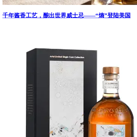
千年酱香工艺，酿出世界威士忌——“熵”登陆美国