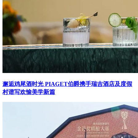
邂逅鸡尾酒时光 PIAGET伯爵携手瑞吉酒店及度假
村谱写欢愉美学新篇