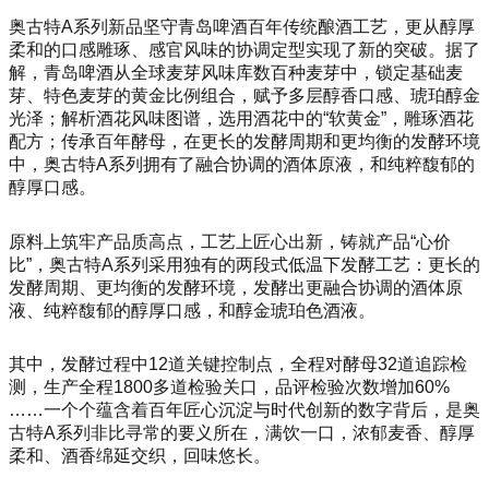
奥古特A系列新品坚守青岛啤酒百年传统酿酒工艺，更从醇厚
柔和的口感雕琢、感官风味的协调定型实现了新的突破。据了
解，青岛啤酒从全球麦芽风味库数百种麦芽中，锁定基础麦
芽、特色麦芽的黄金比例组合，赋予多层醇香口感、琥珀醇金
光泽；解析酒花风味图谱，选用酒花中的“软黄金”，雕琢酒花
配方；传承百年酵母，在更长的发酵周期和更均衡的发酵环境
中，奥古特A系列拥有了融合协调的酒体原液，和纯粹馥郁的
醇厚口感。
原料上筑牢产品质高点，工艺上匠心出新，铸就产品“心价
比”，奥古特A系列采用独有的两段式低温下发酵工艺：更长的
发酵周期、更均衡的发酵环境，发酵出更融合协调的酒体原
液、纯粹馥郁的醇厚口感，和醇金琥珀色酒液。
其中，发酵过程中12道关键控制点，全程对酵母32道追踪检
测，生产全程1800多道检验关口，品评检验次数增加60%
……一个个蕴含着百年匠心沉淀与时代创新的数字背后，是奥
古特A系列非比寻常的要义所在，满饮一口，浓郁麦香、醇厚
柔和、酒香绵延交织，回味悠长。