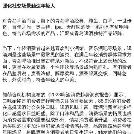
强化社交场景触达年轻人
对青岛啤酒而言，旗下的青岛啤酒经典、纯生、白啤、一世传
奇、百年之旅、奥古特、ipa、无醇啤酒等一系列具有鲜明特
色、符合市场需求的产品，汇聚成青岛啤酒独特产品矩阵。
当下，年轻消费者越来越喜欢到小酒馆、音乐酒吧等场景，啤
酒则是这些场景中最常见的酒类。在满足年轻消费群体需求方
面，青岛啤酒推出奥古特系列新品，不仅符合上述夜场的应
用，更是在欢聚宴请、个性即饮等场景成为熟面孔。有消费者
在品鉴后说，麦香浓郁、醇厚柔和，酒香绵延交织，回味悠
长，外观时尚，符合年轻人的审美。
知萌咨询机构发布的《2023啤酒消费趋势洞察报告》显示，
口味始终是消费者选择啤酒关注的首要因素，88.9%的消费者
在选择啤酒时会关注口味。啤酒风味丰富，啤酒消费者对多样
化口感需求日益旺盛。除了口味和品质，消费场景的拓展也成
为消费者需求的重要组成部分。情绪消费逐渐升温，消费者在
购买啤酒时更加注重消费场景和情感共鸣。品牌应该构建营销
氛围场景，将啤酒融入消费者的日常生活中，触发他们的参与