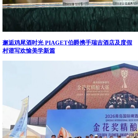
邂逅鸡尾酒时光 PIAGET伯爵携手瑞吉酒店及度假
村谱写欢愉美学新篇