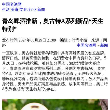
中国名酒网
生活
美食
文化
行业
新闻
青岛啤酒推新，奥古特A系列新品“天生
特别”
发布时间
2024年05月29日 21:09 编辑：时尚小编 来源：网
络
中国名酒网
»
新闻
一直以来，奥古特就是青岛啤酒中具有高辨识度的独立品牌。
醇厚口感、精美高贵的包装，在消费者中拥有良好的口碑。5
月28日，在持续挖掘、引领细分需求，激发消费潜力的当
下，青岛啤酒宣布奥古特系列上新，分别为奥古特A6、奥古
特A3。以麦芽黄金配比酿成琥珀醇金酒液，全球甄选酒花，
雕琢优雅花香，包装由知名包装设计师潘虎操刀，放大产品自
身特性，突出产品美好寓意与品质感。放眼啤酒行业，奥古特
A系列也成为“天生特别”的存在。