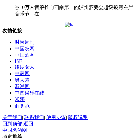
被10万人音浪推向西南第一的泸州酒要会超级银河左岸
音乐节，在..
友情链接
时尚周刊
中国农网
中国酒网
ISF
维度女人
中奢网
男人装
新潮网
中国娱乐在线
米娜
商务范
关于我们
|
联系我们
|
使用协议
|
版权说明
回到顶部
返回
中国名酒网
频道推荐