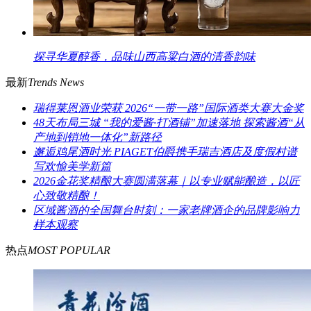
探寻华夏醇香，品味山西高粱白酒的清香韵味
最新
Trends News
瑞得莱恩酒业荣获 2026“一带一路”国际酒类大赛大金奖
48天布局三城 “我的爱酱·打酒铺”加速落地 探索酱酒“从
产地到销地一体化”新路径
邂逅鸡尾酒时光 PIAGET伯爵携手瑞吉酒店及度假村谱
写欢愉美学新篇
2026金花奖精酿大赛圆满落幕｜以专业赋能酿造，以匠
心致敬精酿！
区域酱酒的全国舞台时刻：一家老牌酒企的品牌影响力
样本观察
热点
MOST POPULAR