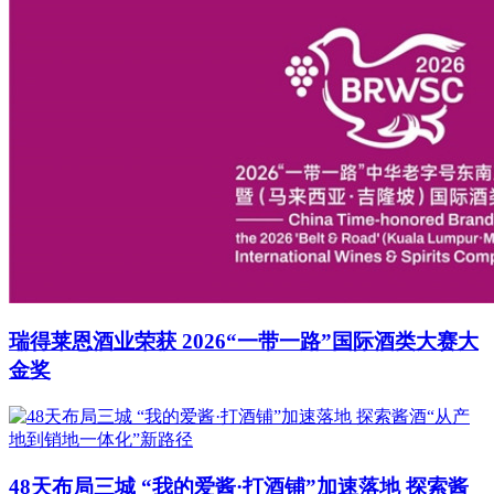
瑞得莱恩酒业荣获 2026“一带一路”国际酒类大赛大
金奖
48天布局三城 “我的爱酱·打酒铺”加速落地 探索酱