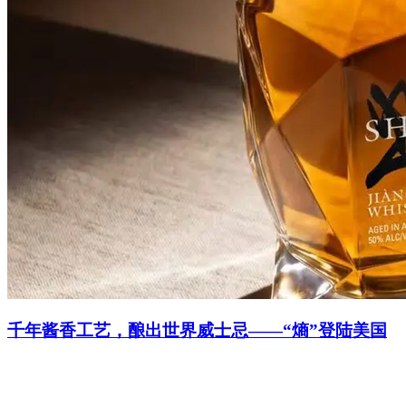
千年酱香工艺，酿出世界威士忌——“熵”登陆美国