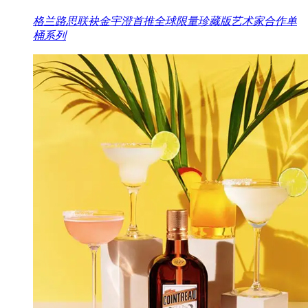
格兰路思联袂金宇澄首推全球限量珍藏版艺术家合作单
桶系列