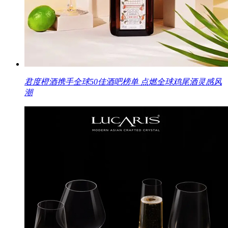
君度橙酒携手全球50佳酒吧榜单 点燃全球鸡尾酒灵感风
潮