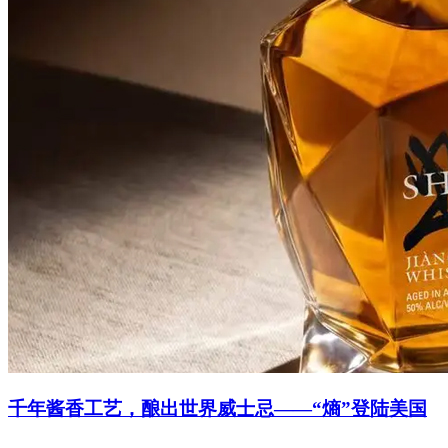
千年酱香工艺，酿出世界威士忌——“熵”登陆美国