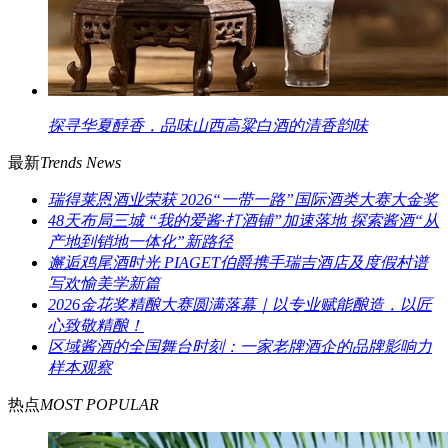
探寻华夏醇香，品味山西高粱白酒的清香韵味
最新
Trends News
瑞得莱恩酒业荣获 2026“一带一路”国际酒类大赛大金奖
48天布局三城 “我的爱酱·打酒铺”加速落地 探索酱酒“从
产地到销地一体化”新路径
邂逅鸡尾酒时光 PIAGET伯爵携手瑞吉酒店及度假村谱
写欢愉美学新篇
2026金花奖精酿大赛圆满落幕｜以专业赋能酿造，以匠
心致敬精酿！
区域酱酒的全国舞台时刻：一家老牌酒企的品牌影响力
样本观察
热点
MOST POPULAR