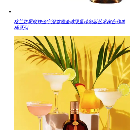
格兰路思联袂金宇澄首推全球限量珍藏版艺术家合作单
桶系列