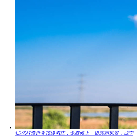
4.5亿打造世界顶级酒庄，戈壁滩上一道靓丽风景，成宁