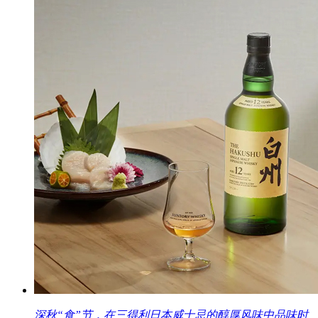
深秋“食”节，在三得利日本威士忌的醇厚风味中品味时