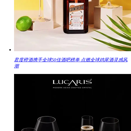
君度橙酒携手全球50佳酒吧榜单 点燃全球鸡尾酒灵感风
潮