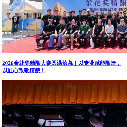
2026金花奖精酿大赛圆满落幕｜以专业赋能酿造，
以匠心致敬精酿！