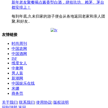
新年老友聚餐喝点酱香型白酒，肆拾玖坊、赖茅、茅台
都安排上！
每到年底,久未归家的游子便会从各地返回老家和亲人团
聚,和好友..
友情链接
时尚周刊
中国农网
中国酒网
ISF
维度女人
中奢网
男人装
新潮网
中国娱乐在线
米娜
商务范
关于我们
|
联系我们
|
使用协议
|
版权说明
回到顶部
返回