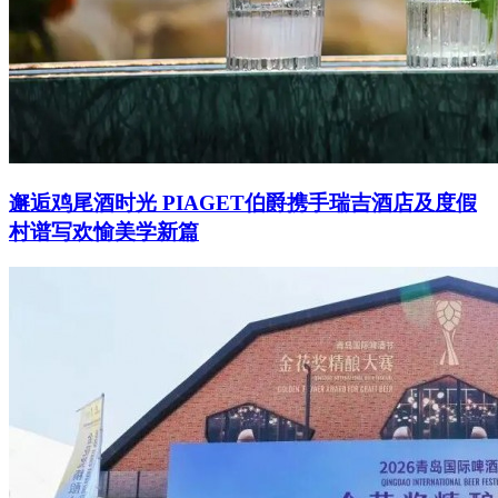
邂逅鸡尾酒时光 PIAGET伯爵携手瑞吉酒店及度假
村谱写欢愉美学新篇