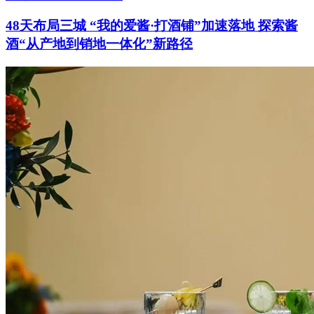
48天布局三城 “我的爱酱·打酒铺”加速落地 探索酱
酒“从产地到销地一体化”新路径