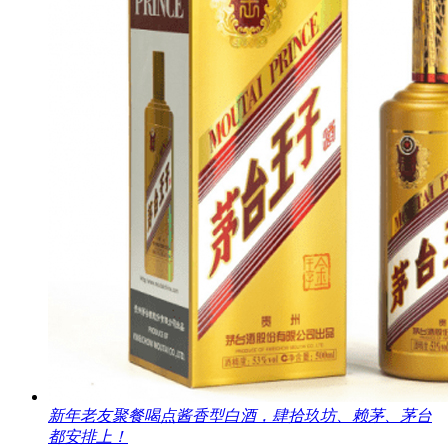
新年老友聚餐喝点酱香型白酒，肆拾玖坊、赖茅、茅台
都安排上！