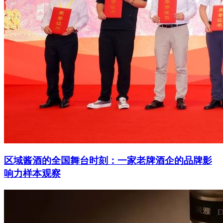
区域酱酒的全国舞台时刻：一家老牌酒企的品牌影
响力样本观察