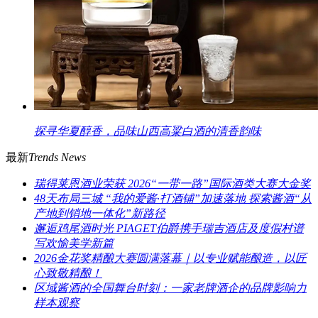
探寻华夏醇香，品味山西高粱白酒的清香韵味
最新
Trends News
瑞得莱恩酒业荣获 2026“一带一路”国际酒类大赛大金奖
48天布局三城 “我的爱酱·打酒铺”加速落地 探索酱酒“从
产地到销地一体化”新路径
邂逅鸡尾酒时光 PIAGET伯爵携手瑞吉酒店及度假村谱
写欢愉美学新篇
2026金花奖精酿大赛圆满落幕｜以专业赋能酿造，以匠
心致敬精酿！
区域酱酒的全国舞台时刻：一家老牌酒企的品牌影响力
样本观察