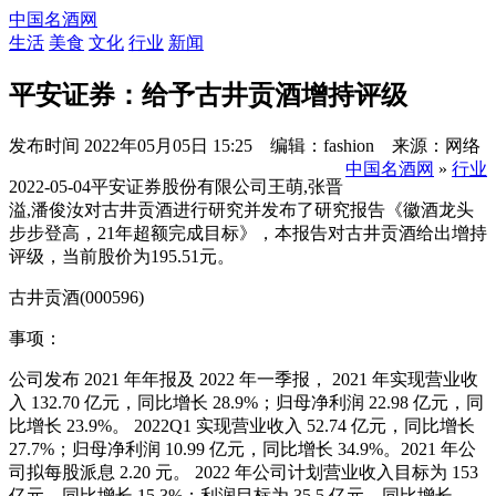
中国名酒网
生活
美食
文化
行业
新闻
平安证券：给予古井贡酒增持评级
发布时间
2022年05月05日 15:25 编辑：fashion 来源：网络
中国名酒网
»
行业
2022-05-04平安证券股份有限公司王萌,张晋
溢,潘俊汝对古井贡酒进行研究并发布了研究报告《徽酒龙头
步步登高，21年超额完成目标》，本报告对古井贡酒给出增持
评级，当前股价为195.51元。
古井贡酒(000596)
事项：
公司发布 2021 年年报及 2022 年一季报， 2021 年实现营业收
入 132.70 亿元，同比增长 28.9%；归母净利润 22.98 亿元，同
比增长 23.9%。 2022Q1 实现营业收入 52.74 亿元，同比增长
27.7%；归母净利润 10.99 亿元，同比增长 34.9%。2021 年公
司拟每股派息 2.20 元。 2022 年公司计划营业收入目标为 153
亿元，同比增长 15.3%；利润目标为 35.5 亿元，同比增长