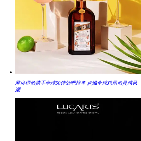
君度橙酒携手全球50佳酒吧榜单 点燃全球鸡尾酒灵感风
潮