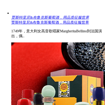
贾斯特里尼&布鲁克斯葡萄酒，用品质征服世界
贾斯特里尼&布鲁克斯葡萄酒，用品质征服世界
1749年，意大利女高音歌唱家MargheritaBellino到法国演
出，偶..