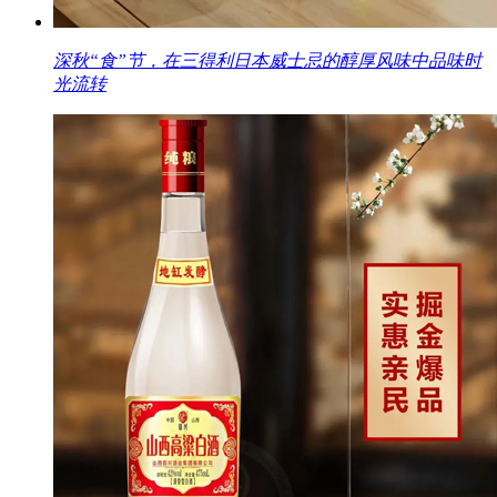
深秋“食”节，在三得利日本威士忌的醇厚风味中品味时
光流转